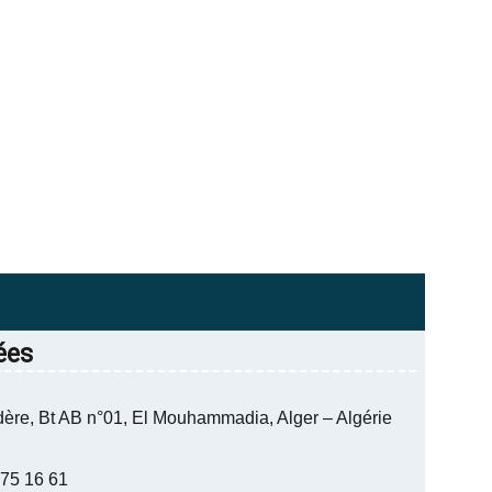
ées
dère, Bt AB n°01, El Mouhammadia, Alger – Algérie
 75 16 61