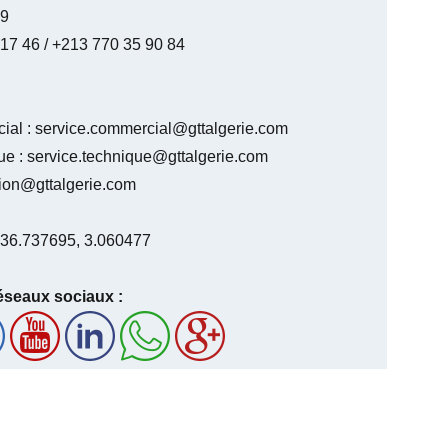
59
17 46 / +213 770 35 90 84
ial : service.commercial@gttalgerie.com
ue : service.technique@gttalgerie.com
ction@gttalgerie.com
 36.737695, 3.060477
éseaux sociaux :