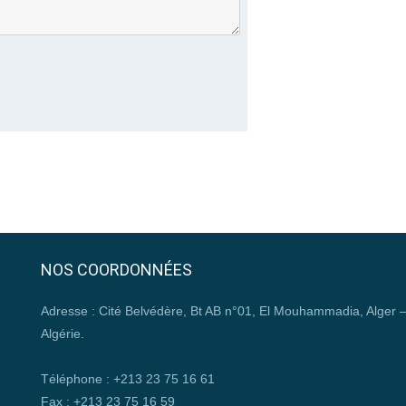
NOS COORDONNÉES
Adresse : Cité Belvédère, Bt AB n°01, El Mouhammadia, Alger 
Algérie.
Téléphone : +213 23 75 16 61
Fax : +213 23 75 16 59